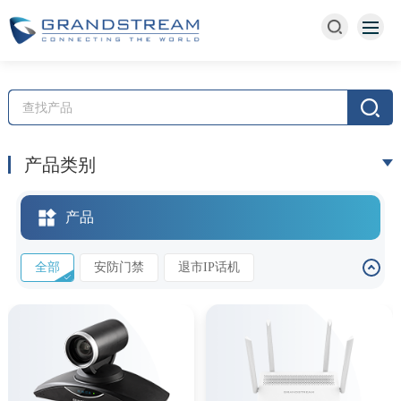
产品类别
产品
全部
安防门禁
退市IP话机
GWN数通产品
网关类
E1网关
AIoT物联网产品
音视频终端
IPPBX-UCM6200系列