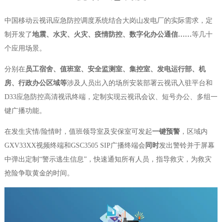
中国移动云视讯应急防控调度系统结合大岗山发电厂的实际需求，定
制开发了
地震、水灾、火灾、疫情防控、数字化办公通信……
等几十
个应用场景。
分别在
员工宿舍、值班室、安全监测室、集控室、发电运行部、机
房、行政办公区域等
涉及人员出入的场所安装部署云视讯入驻平台和
D33应急防控高清视讯终端，定制实现云视讯会议、短号办公、多组一
键广播功能。
在发生灾情/险情时，值班领导室及安保室可发起
一键预警
，区域内
GXV33XX视频终端和GSC3505 SIP广播终端会
同时
发出警铃并于屏幕
中弹出定制“警示逃生信息”，快速通知所有人员，指导救灾，为救灾
抢险争取黄金的时间。